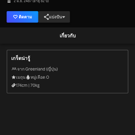
2 มิ.ย. 2487 (อายุ 82 ปี)
ติดตาม
แบ่งปัน
เกี่ยวกับ
เกร็ดน่ารู้
จาก Greenland (ญี่ปุ่น)
เมถุน
หมู่เลือด O
174
cm |
70
kg