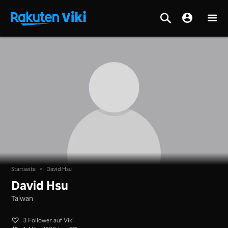
Startseite
>
David Hsu
David Hsu
Taiwan
3 Follower auf Viki