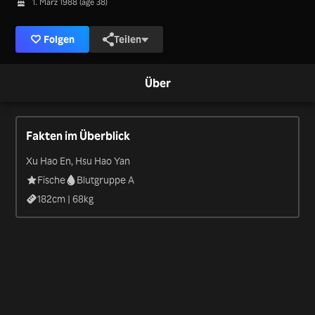
1. März 1988 (age 38)
Folgen
Teilen
Über
Fakten im Überblick
Xu Hao En, Hsu Hao Yan
Fische
Blutgruppe A
182
cm |
68
kg