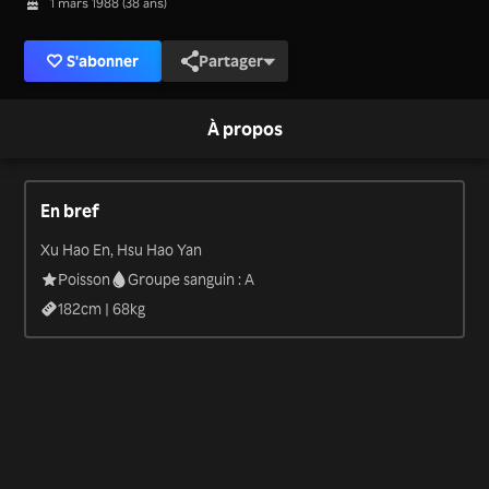
1 mars 1988 (38 ans)
S'abonner
Partager
À propos
En bref
Xu Hao En, Hsu Hao Yan
Poisson
Groupe sanguin : A
182
cm |
68
kg