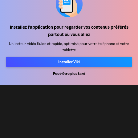
Installez l'application pour regarder vos contenus préférés
Centre d'assistance
partout où vous allez
Carrière
Un lecteur vidéo fluide et rapide, optimisé pour votre téléphone et votre
tablette
Partenaires de distribution
Installer Viki
Annonceurs
Centre de presse
Peut-être plus tard
Conditions d'utilisation
Politique de confidentialité
Politique relative aux cookies et aux technologies de suivi
Politique de droits d'auteur