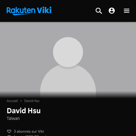
Accueil
>
David Hsu
David Hsu
Taïwan
3 abonnés sur Viki