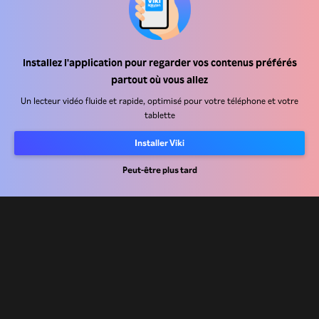
Installez l'application pour regarder vos contenus préférés
Centre d'assistance
partout où vous allez
Carrière
Un lecteur vidéo fluide et rapide, optimisé pour votre téléphone et votre
tablette
Partenaires de distribution
Installer Viki
Annonceurs
Centre de presse
Peut-être plus tard
Conditions d'utilisation
Politique de confidentialité
Politique relative aux cookies et aux technologies de suivi
Politique de droits d'auteur