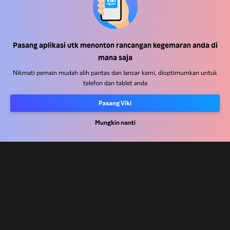
Pasang aplikasi utk menonton rancangan kegemaran anda di
Pusat Bantuan
mana saja
Kerja Dengan Kami
Nikmati pemain mudah alih pantas dan lancar kami, dioptimumkan untuk
telefon dan tablet anda
Rakan Kongsi Pengedaran
Pasang Viki
Pengiklan
Pusat Akhbar
Mungkin nanti
Terma Penggunaan
Dasar Privasi
Dasar Teknologi Kuki dan Penjejakan
Dasar Hak Cipta