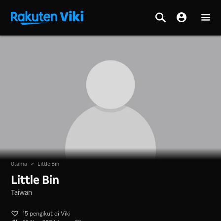
Utama
>
Little Bin
Little Bin
Taiwan
15 pengikut di Viki