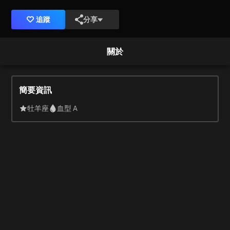
追蹤
分享
關於
簡要資訊
牡羊座
血型 A