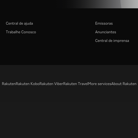
Central de ajuda
Emissoras
Trabalhe Conosco
Anunciantes
Central de imprensa
Rakuten
Rakuten Kobo
Rakuten Viber
Rakuten Travel
More services
About Rakuten