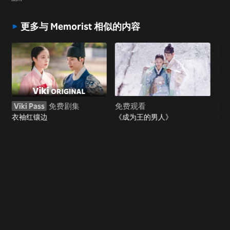
更多与 Memorist 相似的内容
Viki Pass
免费剧集
免费观看
Vi
衣袖红镶边
《成为王的男人》
阿