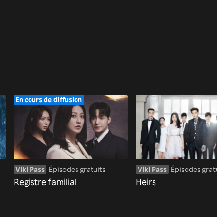
En cours de diffusion
Viki Pass
Épisodes gratuits
Viki Pass
Épisodes grat
Registre familial
Heirs