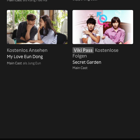
Kostenlos Ansehen
Viki Pass
Kostenlose
Folgen
My Love Eun Dong
Secret Garden
Main Cast
als Jung Eun
Main Cast