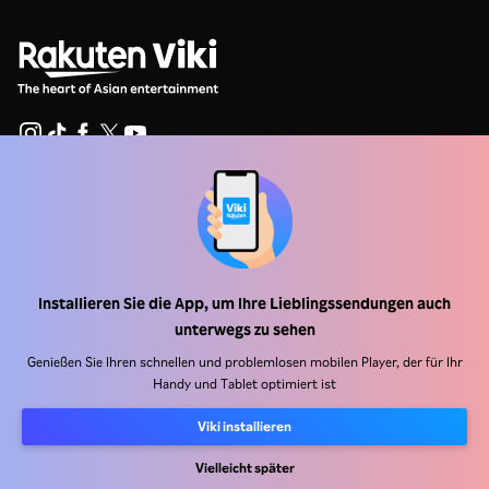
Hilfe Center
Arbeiten Sie mit uns zusammen
Vertriebspartner
Installieren Sie die App, um Ihre Lieblingssendungen auch
Werbefachkräfte
unterwegs zu sehen
Pressezentrum
Genießen Sie Ihren schnellen und problemlosen mobilen Player, der für Ihr
Handy und Tablet optimiert ist
Nutzungsbedingungen
Viki installieren
Datenschutzrichtlinie
Vielleicht später
Richtlinie zu Cookies und Tracking-Technologien