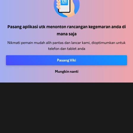
Pasang aplikasi utk menonton rancangan kegemaran anda di
Pusat Bantuan
mana saja
Kerja Dengan Kami
Nikmati pemain mudah alih pantas dan lancar kami, dioptimumkan untuk
telefon dan tablet anda
Rakan Kongsi Pengedaran
Pasang Viki
Pengiklan
Pusat Akhbar
Mungkin nanti
Terma Penggunaan
Dasar Privasi
Dasar Teknologi Kuki dan Penjejakan
Dasar Hak Cipta