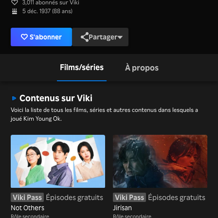
3,011 abonnés sur Viki
5 déc. 1937 (88 ans)
S'abonner
Partager
Films/séries
À propos
Contenus sur Viki
Voici la liste de tous les films, séries et autres contenus dans lesquels a
joué Kim Young Ok.
Viki Pass
Épisodes gratuits
Viki Pass
Épisodes gratuits
Not Others
Jirisan
Rôle secondaire
Rôle secondaire