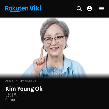
Accueil
>
Kim Young Ok
Kim Young Ok
김영옥
Corée