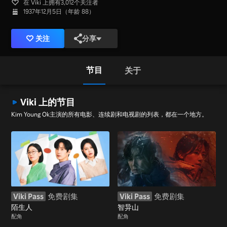
在 Viki 上拥有3,012个关注者
1937年12月5日（年龄 88）
关注
分享
节目
关于
Viki 上的节目
Kim Young Ok主演的所有电影、连续剧和电视剧的列表，都在一个地方。
Viki Pass
免费剧集
Viki Pass
免费剧集
陌生人
智异山
配角
配角