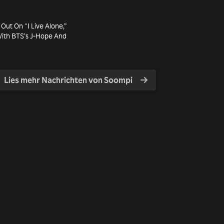
Out On “I Live Alone,”
With BTS’s J-Hope And
Lies mehr Nachrichten von Soompi