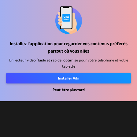
Centre d'assistance
Carrière
Installez l'application pour regarder vos contenus préférés
partout où vous allez
Partenaires de distribution
Un lecteur vidéo fluide et rapide, optimisé pour votre téléphone et votre
tablette
Annonceurs
Centre de presse
Installer Viki
Peut-être plus tard
Conditions d'utilisation
Politique de confidentialité
Politique relative aux cookies et aux technologies de suivi
Politique de droits d'auteur