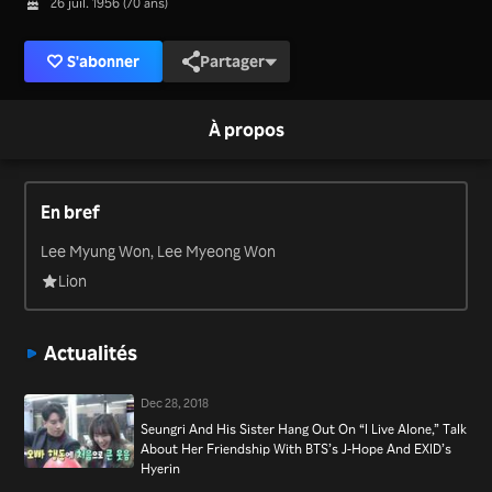
26 juil. 1956 (70 ans)
S'abonner
Partager
À propos
En bref
Lee Myung Won, Lee Myeong Won
Lion
Actualités
Dec 28, 2018
Seungri And His Sister Hang Out On “I Live Alone,” Talk
About Her Friendship With BTS’s J-Hope And EXID’s
Hyerin