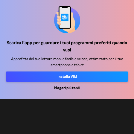
Centro assistenza
Lavora Con Noi
Scarica l’app per guardare i tuoi programmi preferiti quando
vuoi
Partner per la distribuzione
Approfitta del tuo lettore mobile facile e veloce, ottimizzato per il tuo
smartphone e tablet
Inserzionisti
Centro stampa
Installa Viki
Magari più tardi
Condizioni d'uso
Informativa sulla privacy
Informativa sui cookie e sulla Tecnologia di tracciamento
Politica sul copyright