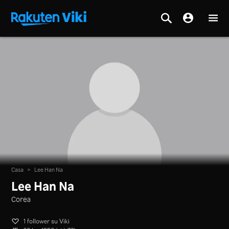
Casa
>
Lee Han Na
Lee Han Na
Corea
1 follower su Viki