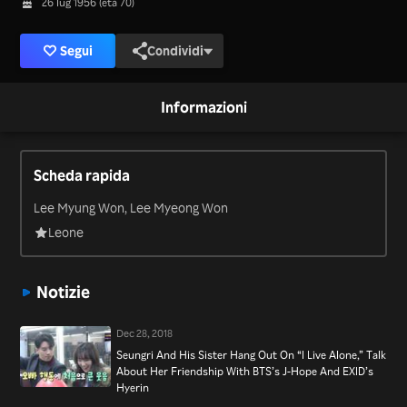
26 lug 1956 (età 70)
Segui
Condividi
Informazioni
Scheda rapida
Lee Myung Won, Lee Myeong Won
Leone
Notizie
Dec 28, 2018
Seungri And His Sister Hang Out On “I Live Alone,” Talk
About Her Friendship With BTS’s J-Hope And EXID’s
Hyerin