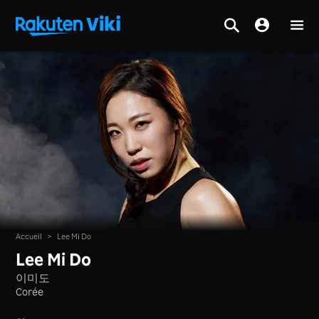
Accueil
>
Lee Mi Do
Lee Mi Do
이미도
Corée