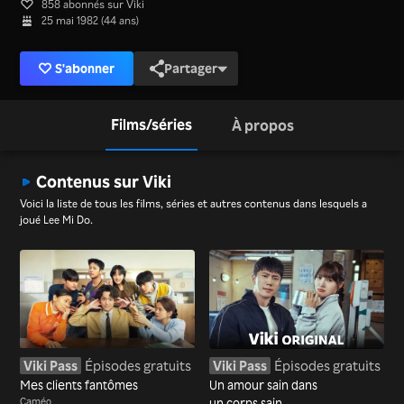
858 abonnés sur Viki
25 mai 1982 (44 ans)
S'abonner
Partager
Films/séries
À propos
Contenus sur Viki
Voici la liste de tous les films, séries et autres contenus dans lesquels a
joué Lee Mi Do.
Viki Pass
Épisodes gratuits
Viki Pass
Épisodes gratuits
Mes clients fantômes
Un amour sain dans
Caméo
un corps sain