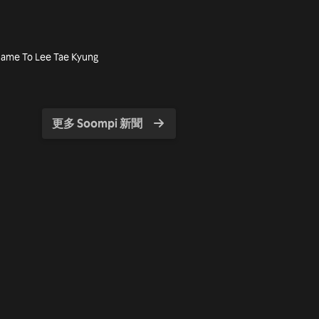
ame To Lee Tae Kyung
y
更多 Soompi 新聞