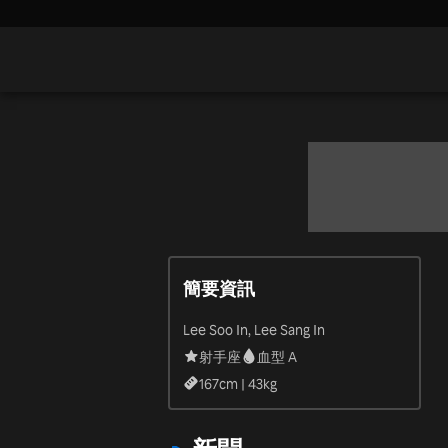
簡要資訊
Lee Soo In, Lee Sang In
射手座
血型 A
167
cm |
43
kg