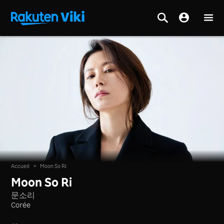
Accueil
>
Moon So Ri
Moon So Ri
문소리
Corée