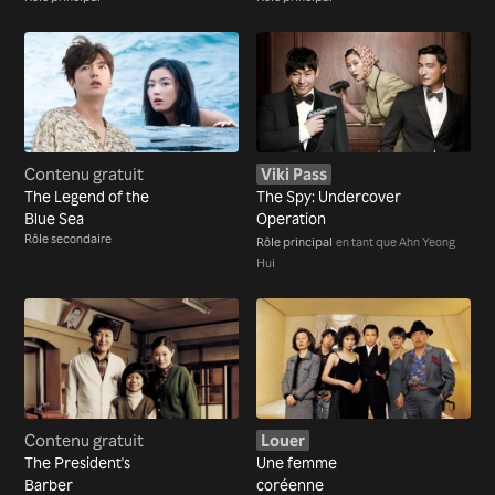
Contenu gratuit
Viki Pass
The Legend of the
The Spy: Undercover
Blue Sea
Operation
Rôle secondaire
Rôle principal
en tant que Ahn Yeong
Hui
Contenu gratuit
Louer
The President's
Une femme
Barber
coréenne