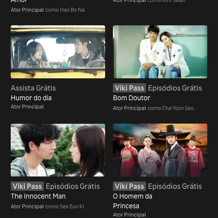
Ator Principal
como Han Bo Na
Assista Grátis
Viki Pass
Episódios Grátis
Humor do dia
Bom Doutor
Ator Principal
Ator Principal
como Cha Yoon Seo
Viki Pass
Episódios Grátis
Viki Pass
Episódios Grátis
The Innocent Man
O Homem da
Princesa
Ator Principal
como Seo Eun Ki
Ator Principal