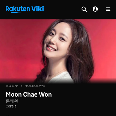
Tela inicial
>
Moon Chae Won
Moon Chae Won
문채원
Coreia