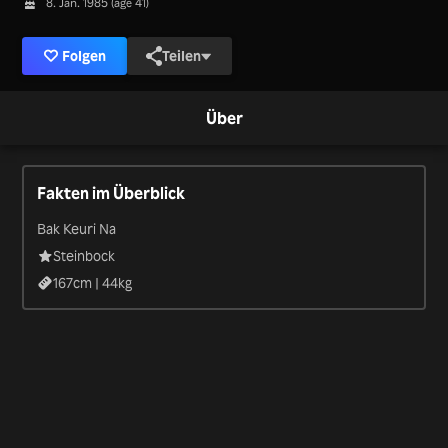
8. Jan. 1985 (age 41)
Folgen
Teilen
Über
Fakten im Überblick
Bak Keuri Na
Steinbock
167
cm |
44
kg