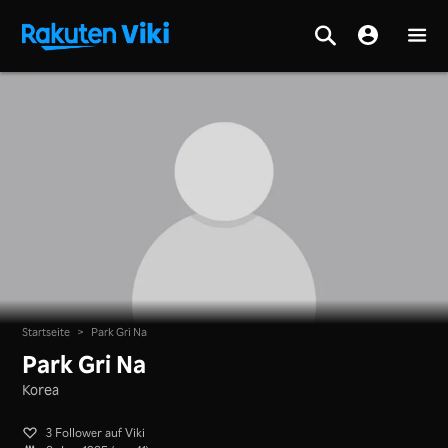
Startseite
>
Park Gri Na
Park Gri Na
Korea
3 Follower auf Viki