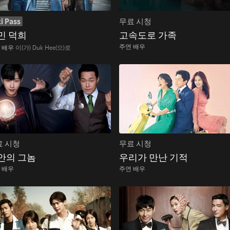
i Pass
무료 시청
민 덕희
고속도로 가족
주연 배우
 배우
이(가) Duk Hee(으)로
료 시청
무료 시청
안의 그놈
우리가 만난 기적
 배우
주연 배우