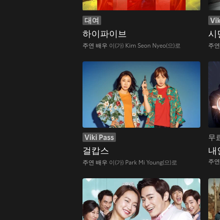
대여
Vik
하이파이브
시
주연 배우
이(가) Kim Seon Nyeo(으)로
주연
Viki Pass
무
걸캅스
내
주연
주연 배우
이(가) Park Mi Young(으)로