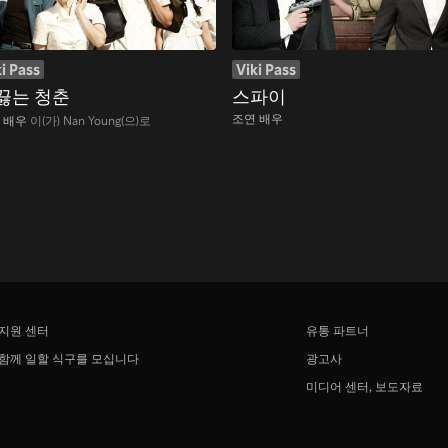
i Pass
Viki Pass
끓는 청춘
스파이
조연 배우
 배우
이(가) Nan Young(으)로
지원 센터
유통 파트너
함께 일할 식구를 모십니다
광고사
미디어 센터, 보도자료