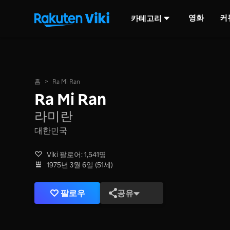
영화
커
카테고리
홈
>
Ra Mi Ran
Ra Mi Ran
라미란
대한민국
Viki 팔로어: 1,541명
1975년 3월 6일 (51세)
팔로우
공유