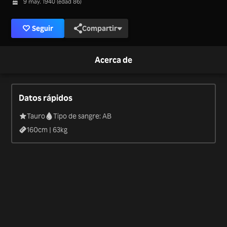
9 may. 1940 (edad 86)
Seguir
Compartir
Acerca de
Datos rápidos
Tauro
Tipo de sangre: AB
160
cm |
63
kg