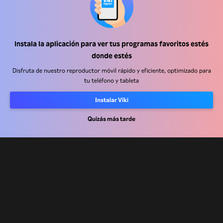
Instala la aplicación para ver tus programas favoritos estés
Centro de ayuda
donde estés
Trabaja con nosotros
Disfruta de nuestro reproductor móvil rápido y eficiente, optimizado para
tu teléfono y tableta
Socios de distribución
Instalar Viki
Anunciantes
Centro de prensa
Quizás más tarde
Términos de Uso
Política de Privacidad
Política de cookies y tecnologías de seguimiento
Política de derechos de autor