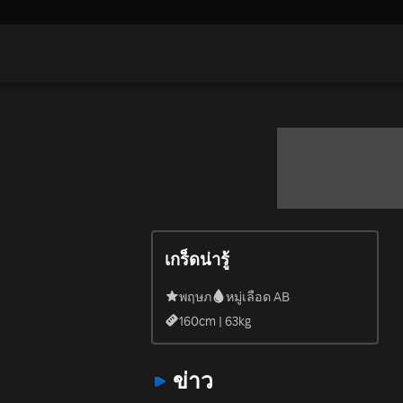
เกร็ดน่ารู้
พฤษภ
หมู่เลือด AB
160
cm |
63
kg
ข่าว