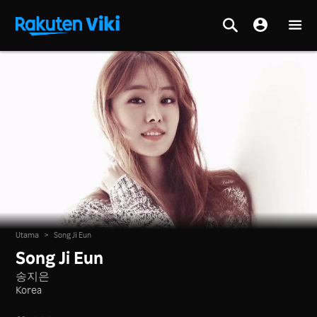
Utama
>
Song Ji Eun
Song Ji Eun
송지은
Korea