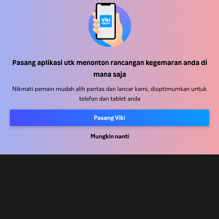
Pasang aplikasi utk menonton rancangan kegemaran anda di
Pusat Bantuan
mana saja
Kerja Dengan Kami
Nikmati pemain mudah alih pantas dan lancar kami, dioptimumkan untuk
telefon dan tablet anda
Rakan Kongsi Pengedaran
Pasang Viki
Pengiklan
Mungkin nanti
Pusat Akhbar
Terma Penggunaan
Dasar Privasi
Dasar Teknologi Kuki dan Penjejakan
Dasar Hak Cipta