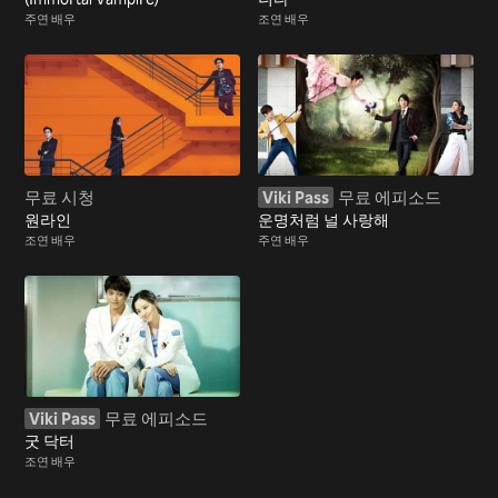
주연 배우
조연 배우
무료 시청
Viki Pass
무료 에피소드
원라인
운명처럼 널 사랑해
조연 배우
주연 배우
Viki Pass
무료 에피소드
굿 닥터
조연 배우