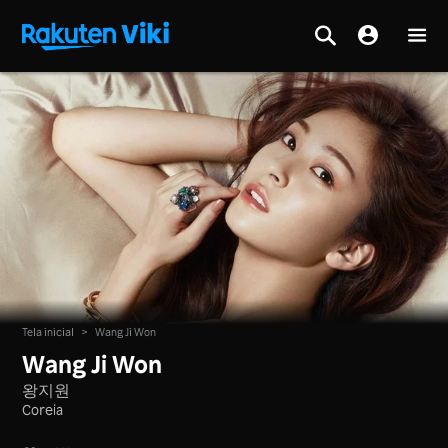
Tela inicial
>
Wang Ji Won
Wang Ji Won
왕지원
Coreia