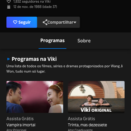
1,832 seguidores na Viki
12 de nov. de 1988 (idade 37)
Seguir
Compartilhar
Programas
Sobre
Programas na Viki
Uma lista de todos os filmes, séries e dramas protagonizados por Wang Ji
Won, tudo num só lugar.
Assista Grátis
Assista Grátis
Vampira imortal
Trinta, mas dezessete
Ator Principal
Ator Coadjuvante