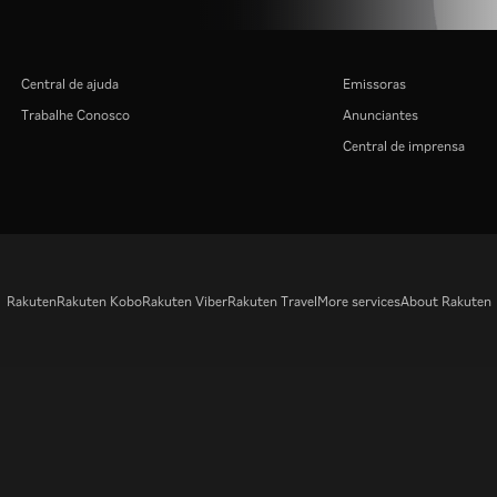
Central de ajuda
Emissoras
Trabalhe Conosco
Anunciantes
Central de imprensa
Rakuten
Rakuten Kobo
Rakuten Viber
Rakuten Travel
More services
About Rakuten