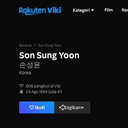
Film
Ko
Kategori
Beranda
>
Son Sung Yoon
Son Sung Yoon
손성윤
Korea
608 pengikut di Viki
24 Agu 1984 (usia 41)
Ikuti
Bagikan