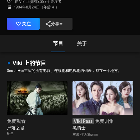
在 Viki 上拥有3,388个关注者
1984年8月24日（年龄 41）
关注
分享
节目
关于
Viki 上的节目
Seo Ji Hye主演的所有电影、连续剧和电视剧的列表，都在一个地方。
免费观看
Viki Pass
免费剧集
尸落之城
黑骑士
配角
主演
作为Sharon