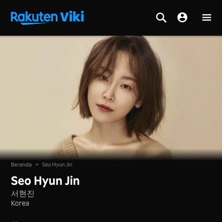
Beranda
>
Seo Hyun Jin
Seo Hyun Jin
서현진
Korea