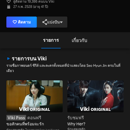
ผู้ติดตาม 19,386 คนบน Viki
27 ก.พ. 2528 (อายุ 41 ปี)
ติดตาม
แบ่งปัน
รายการ
เกี่ยวกับ
รายการบน Viki
รายชื่อภาพยนตร์ ซีรีส์ และละครทั้งหมดที่นำแสดงโดย Seo Hyun Jin ครบในที่
เดียว
Viki Pass
ตอนฟรี
รับชมฟรี
ขอสักคนที่พร้อมจะรัก
Why Her?
นักแสดงหลัก
นักแสดงหลัก
ในบทบาท Seo Jun Kyung