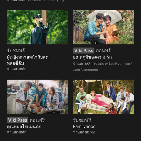
รับชมฟรี
Viki Pass
ตอนฟรี
ผู้หญิงหลายหน้ากับสุด
อุณหภูมิของความรัก
หล่อขี้ลืม
นักแสดงหลัก
ในบทบาท Lee Hyun-soo /
นักแสดงหลัก
Jane (username)
Viki Pass
ตอนฟรี
รับชมฟรี
คุณหมอโรแมนติก
Familyhood
นักแสดงหลัก
นักแสดงสมทบ