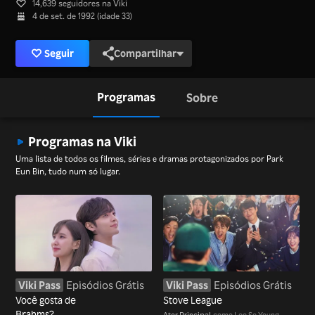
14,639 seguidores na Viki
4 de set. de 1992 (idade 33)
Seguir
Compartilhar
Programas
Sobre
Programas na Viki
Uma lista de todos os filmes, séries e dramas protagonizados por Park
Eun Bin, tudo num só lugar.
Viki Pass
Episódios Grátis
Viki Pass
Episódios Grátis
Você gosta de
Stove League
Brahms?
Ator Principal
como Lee Se Young