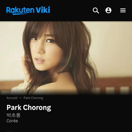
Accueil
>
Park Chorong
Park Chorong
박초롱
Corée