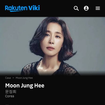
Casa
>
Moon Jung Hee
Moon Jung Hee
문정희
Corea