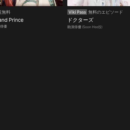
覧無料
Viki Pass
無料のエピソード
and Prince
ドクターズ
俳優
助演俳優
(Soon Hee役)