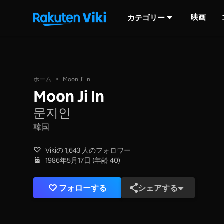
映画
カテゴリー
ホーム
>
Moon Ji In
Moon Ji In
문지인
韓国
Vikiの 1,643 人のフォロワー
1986年5月17日 (年齢 40)
フォローする
シェアする