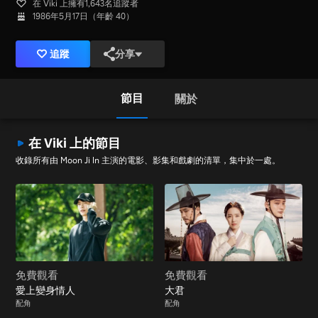
在 Viki 上擁有1,643名追蹤者
1986年5月17日（年齡 40）
追蹤
分享
節目
關於
在 Viki 上的節目
收錄所有由 Moon Ji In 主演的電影、影集和戲劇的清單，集中於一處。
免費觀看
免費觀看
愛上變身情人
大君
配角
配角