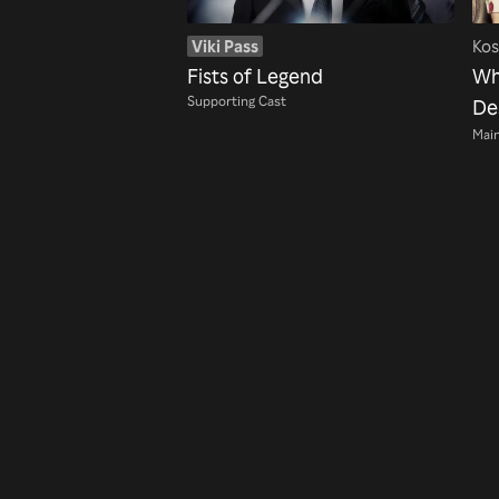
Viki Pass
Kos
Fists of Legend
Wh
Supporting Cast
De
Main