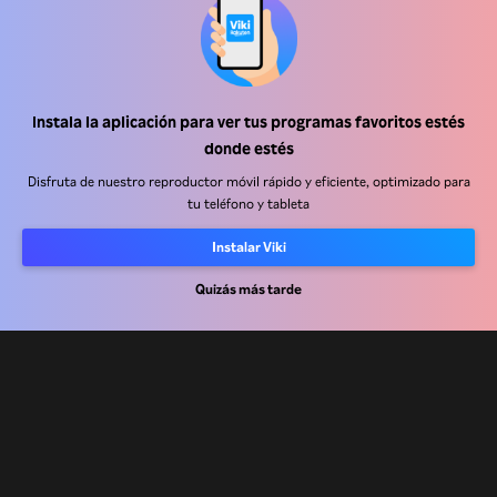
Instala la aplicación para ver tus programas favoritos estés
Centro de ayuda
donde estés
Trabaja con nosotros
Disfruta de nuestro reproductor móvil rápido y eficiente, optimizado para
tu teléfono y tableta
Socios de distribución
Instalar Viki
Anunciantes
Quizás más tarde
Centro de prensa
Términos de Uso
Política de Privacidad
Política de cookies y tecnologías de seguimiento
Política de derechos de autor