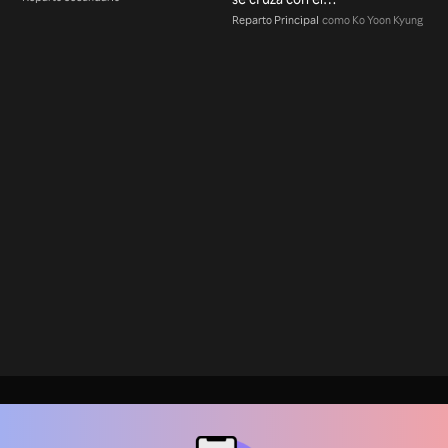
destino
Reparto Principal
como Ko Yoon Kyung