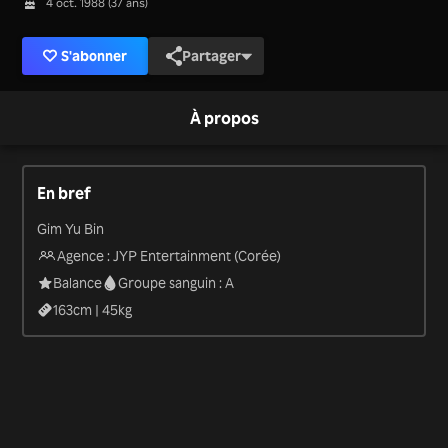
4 oct. 1988 (37 ans)
S'abonner
Partager
À propos
En bref
Gim Yu Bin
Agence : JYP Entertainment (Corée)
Balance
Groupe sanguin : A
163
cm |
45
kg