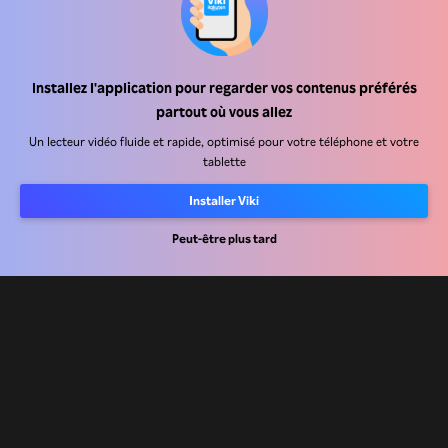
Installez l'application pour regarder vos contenus préférés
Centre d'assistance
partout où vous allez
Carrière
Un lecteur vidéo fluide et rapide, optimisé pour votre téléphone et votre
tablette
Partenaires de distribution
Installer Viki
Annonceurs
Centre de presse
Peut-être plus tard
Conditions d'utilisation
Politique de confidentialité
Politique relative aux cookies et aux technologies de suivi
Politique de droits d'auteur