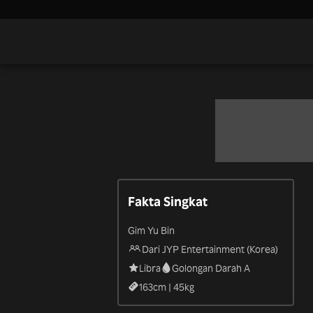
Fakta Singkat
Gim Yu Bin
Dari JYP Entertainment (Korea)
Libra
Golongan Darah A
163
cm |
45
kg