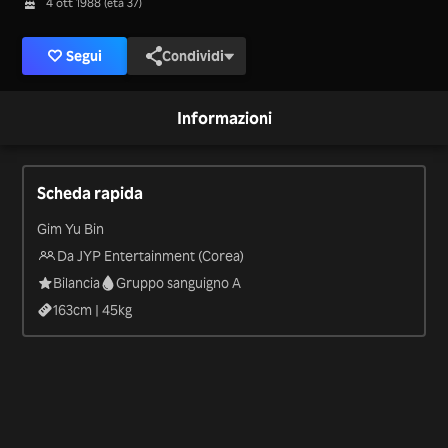
4 ott 1988 (età 37)
Segui
Condividi
Informazioni
Scheda rapida
Gim Yu Bin
Da JYP Entertainment (Corea)
Bilancia
Gruppo sanguigno A
163
cm |
45
kg