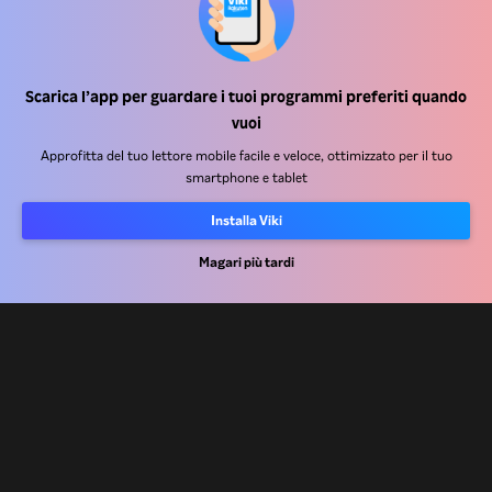
Scarica l’app per guardare i tuoi programmi preferiti quando
Centro assistenza
vuoi
Lavora Con Noi
Approfitta del tuo lettore mobile facile e veloce, ottimizzato per il tuo
smartphone e tablet
Partner per la distribuzione
Installa Viki
Inserzionisti
Centro stampa
Magari più tardi
Condizioni d'uso
Informativa sulla privacy
Informativa sui cookie e sulla Tecnologia di tracciamento
Politica sul copyright