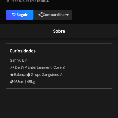
4 de out. de 1988 (idade 37)
Seguir
Compartilhar
Sobre
Curiosidades
Gim Yu Bin
De JYP Entertainment (Coreia)
Balança
Grupo Sanguíneo A
163
cm |
45
kg