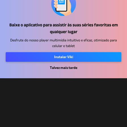
Baixe o aplicativo para assistir às suas séries favoritas em
Central de ajuda
qualquer lugar
Trabalhe Conosco
Desfrute do nosso player multimídia intuitivo e eficaz, otimizado para
celular e tablet
Emissoras
Instalar Viki
Anunciantes
Central de imprensa
Talvez mais tarde
Termos de uso
Política de privacidade
Política de cookies e Tecnologias de rastreamento
Política de direitos autorais