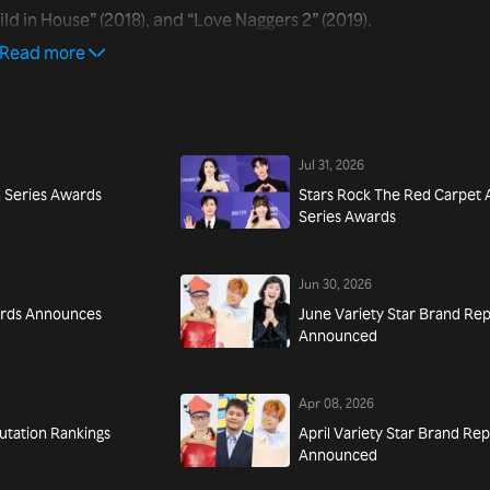
ld in House” (2018), and “Love Naggers 2” (2019).
Read more
Jul 31, 2026
n Series Awards
Stars Rock The Red Carpet 
Series Awards
Jun 30, 2026
ards Announces
June Variety Star Brand Rep
Announced
Apr 08, 2026
utation Rankings
April Variety Star Brand Re
Announced