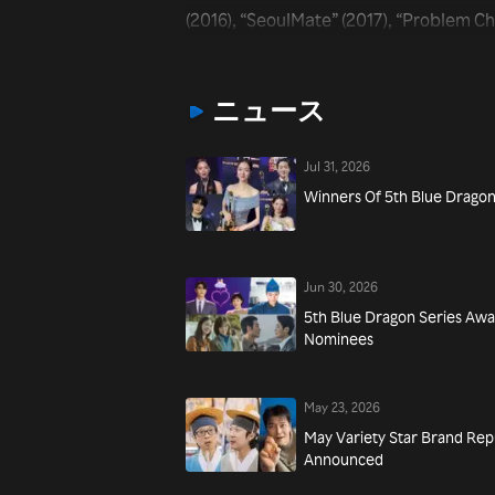
(2016), “SeoulMate” (2017), “Problem Chi
ニュース
Jul 31, 2026
Winners Of 5th Blue Drago
Jun 30, 2026
5th Blue Dragon Series Aw
Nominees
May 23, 2026
May Variety Star Brand Rep
Announced