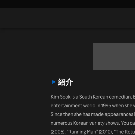
紹介
Kim Sook is a South Korean comedian. B
entertainment world in 1995 when she w
Since then she has made appearances in
numerous Korean variety shows. You can 
(2005), “Running Man” (2010), “The Retu