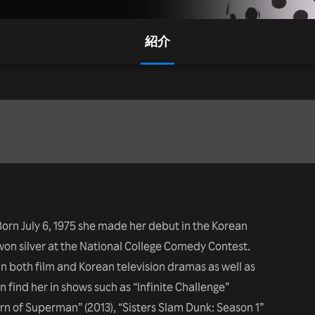
紹介
orn July 6, 1975 she made her debut in the Korean
on silver at the National College Comedy Contest.
 both film and Korean television dramas as well as
find her in shows such as “Infinite Challenge”
rn of Superman” (2013), “Sisters Slam Dunk: Season 1”