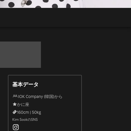
基本データ
IOK Company (韓国)から
かに座
160
cm |
50
kg
Kim SookのSNS