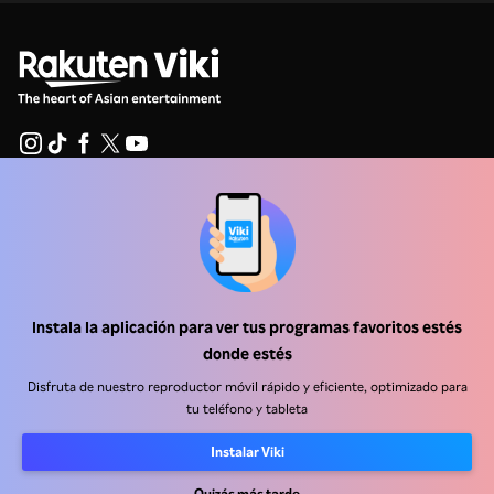
Centro de ayuda
Trabaja con nosotros
Socios de distribución
Instala la aplicación para ver tus programas favoritos estés
Anunciantes
donde estés
Centro de prensa
Disfruta de nuestro reproductor móvil rápido y eficiente, optimizado para
tu teléfono y tableta
Términos de Uso
Instalar Viki
Política de Privacidad
Quizás más tarde