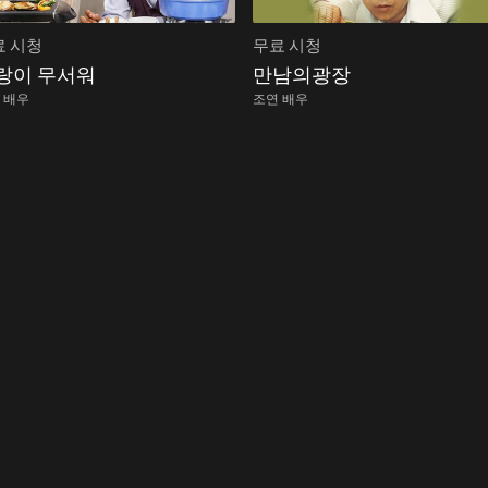
료 시청
무료 시청
랑이 무서워
만남의광장
 배우
조연 배우