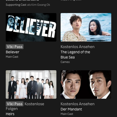
Supporting Cast
als Kim Gwang Ok
Viki Pass
Kostenlos Ansehen
Believer
The Legend of the
Main Cast
Blue Sea
Cameo
Viki Pass
Kostenlose
Kostenlos Ansehen
Folgen
Der Mandant
Heirs
Main Cast