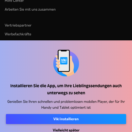
Hilfe Center
Arbeiten Sie mit uns zusammen
Vertriebspartner
Werbefachkräfte
Pressezentrum
Nutzungsbedingungen
Datenschutzrichtlinie
Richtlinie zu Cookies und Tracking-Technologien
Urheberrechtsrichtlinie
Installieren Sie die App, um Ihre Lieblingssendungen auch
unterwegs zu sehen
Genießen Sie Ihren schnellen und problemlosen mobilen Player, der für Ihr
Handy und Tablet optimiert ist
Viki installieren
Rakuten
Rakuten Kobo
Rakuten Viber
Rakuten Travel
More services
About Rakuten
Vielleicht später