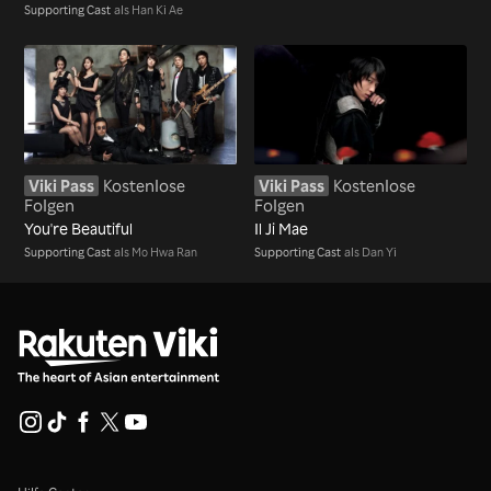
Supporting Cast
als Han Ki Ae
Viki Pass
Kostenlose
Viki Pass
Kostenlose
Folgen
Folgen
You're Beautiful
Il Ji Mae
Supporting Cast
als Mo Hwa Ran
Supporting Cast
als Dan Yi