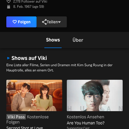
2,178 Follower auf Viki
8. Feb. 1967 (age 59)
Folgen
Teilen
Shows
Über
Shows auf Viki
Eine Liste aller Filme, Serien und Dramen mit Kim Sung Ryung in der
Hauptrolle, alles an einem Ort.
Viki Pass
Kostenlose
Kostenlos Ansehen
Folgen
Are You Human Too?
Second Shot at Love
Supporting Cast