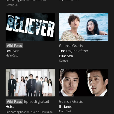
Gwang Ok
Viki Pass
Guarda Gratis
Believer
The Legend of the
Main Cast
Blue Sea
Cameo
Viki Pass
Episodi gratuiti
Guarda Gratis
Heirs
Il cliente
Main Cast
Supporting Cast
nel ruolo di Han Ki Ae