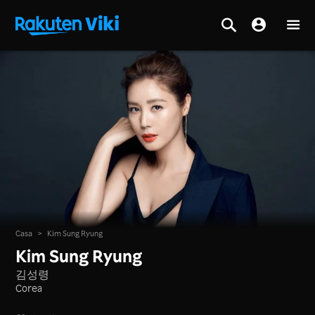
Casa
>
Kim Sung Ryung
Kim Sung Ryung
김성령
Corea