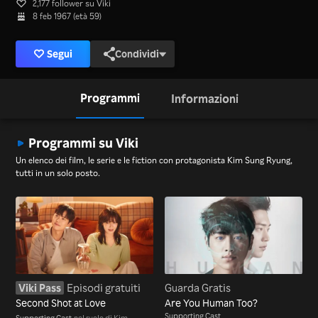
2,177 follower su Viki
8 feb 1967 (età 59)
Segui
Condividi
Programmi
Informazioni
Programmi su Viki
Un elenco dei film, le serie e le fiction con protagonista Kim Sung Ryung,
tutti in un solo posto.
Viki Pass
Episodi gratuiti
Guarda Gratis
Second Shot at Love
Are You Human Too?
Supporting Cast
Supporting Cast
nel ruolo di Kim