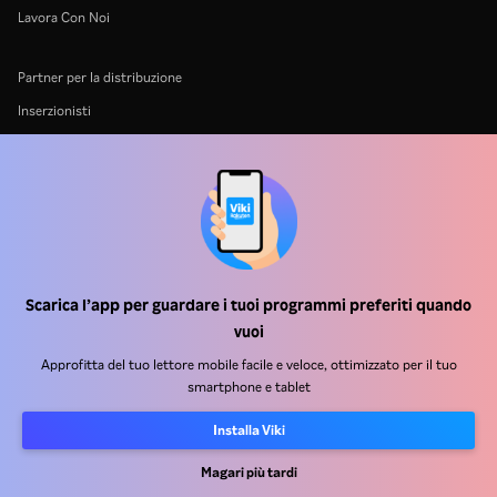
Lavora Con Noi
Partner per la distribuzione
Inserzionisti
Centro stampa
Condizioni d'uso
Informativa sulla privacy
Informativa sui cookie e sulla Tecnologia di tracciamento
Politica sul copyright
Scarica l’app per guardare i tuoi programmi preferiti quando
vuoi
Approfitta del tuo lettore mobile facile e veloce, ottimizzato per il tuo
smartphone e tablet
Installa Viki
Rakuten
Rakuten Kobo
Rakuten Viber
Rakuten Travel
More services
About Rakuten
Magari più tardi