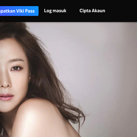
Log masuk
Cipta Akaun
patkan Viki Pass