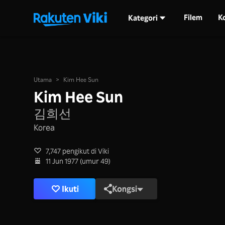
Filem
K
Kategori
Utama
>
Kim Hee Sun
Kim Hee Sun
김희선
Korea
7,747 pengikut di Viki
11 Jun 1977 (umur 49)
Ikuti
Kongsi