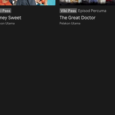
i Pass
Viki Pass
Episod Percuma
ney Sweet
The Great Doctor
akon Utama
Pelakon Utama