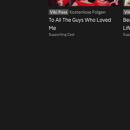
Viki Pass
Kostenlose Folgen
Vik
To All The Guys Who Loved
Be
Me
Lif
Supporting Cast
Supp