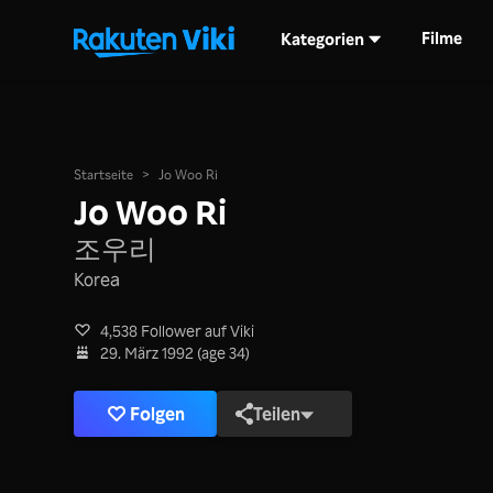
Filme
Kategorien
Startseite
>
Jo Woo Ri
Jo Woo Ri
조우리
Korea
4,538 Follower auf Viki
29. März 1992 (age 34)
Folgen
Teilen